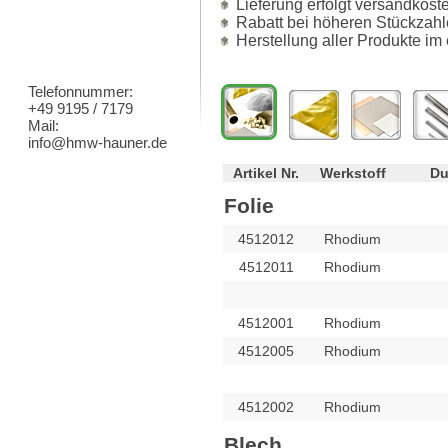
Lieferung erfolgt versandkost
Rabatt bei höheren Stückzahl
Herstellung aller Produkte im
Telefonnummer:
+49 9195 / 7179
Mail:
info@hmw-hauner.de
Artikel Nr.
Werkstoff
Du
Folie
4512012
Rhodium
4512011
Rhodium
4512001
Rhodium
4512005
Rhodium
4512002
Rhodium
Blech