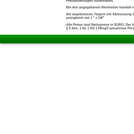
Preisänderungen vorbehalten.
Bei den angegebenen Reinheiten handelt es
Die angebotenen Targets mit Abmessung in 
preisgleich mit 1 " x 1/8"
Alle Preise sind Nettopreise in EURO. Der 
§ 9 Abs. 1 Nr. 1 HS 1 PAngV genannten Per