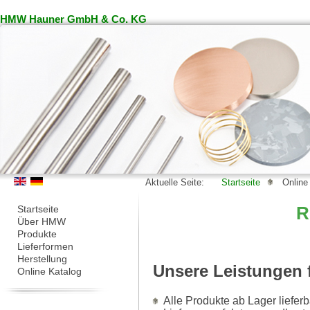
HMW Hauner GmbH & Co. KG
Aktuelle Seite:
Startseite
Online
Startseite
R
Über HMW
Produkte
Lieferformen
Herstellung
Unsere Leistungen f
Online Katalog
Alle Produkte ab Lager lieferba