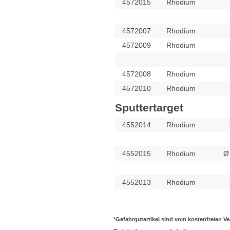
4572015
Rhodium
4572007
Rhodium
4572009
Rhodium
4572008
Rhodium
4572010
Rhodium
Sputtertarget
4552014
Rhodium
4552015
Rhodium
Ø
4552013
Rhodium
*
Gefahrgutartikel sind vom kostenfreien V